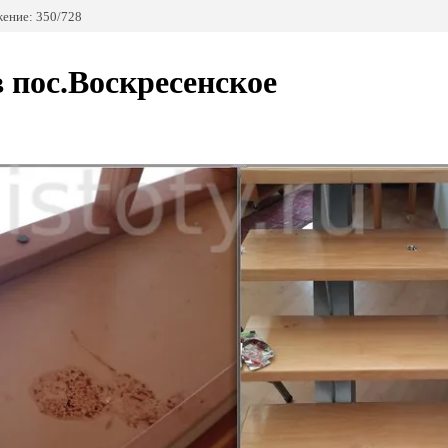
ение: 350/728
 пос.Воскресенское