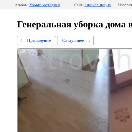
Альбом:
Уборка коттеджей
Сайт:
ostrovchistoty.ru
Изображ
Генеральная уборка дома в
Предыдущее
Следующее